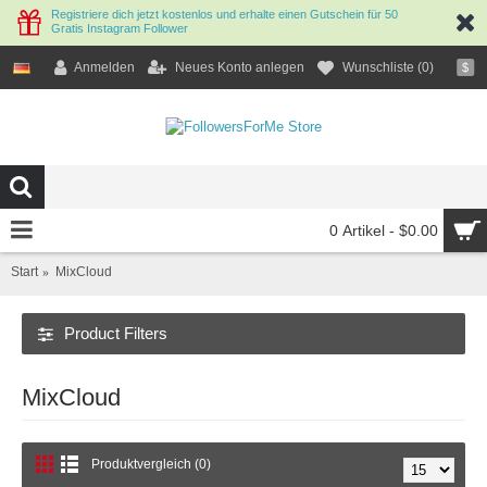
Registriere dich jetzt kostenlos und erhalte einen Gutschein für 50
Gratis Instagram Follower
Anmelden
Neues Konto anlegen
Wunschliste (
0
)
$
0 Artikel - $0.00
Start
MixCloud
Product Filters
MixCloud
Produktvergleich (0)