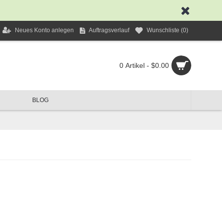
Neues Konto anlegen
Auftragsverlauf
Wunschliste (
0
)
0 Artikel - $0.00
BLOG