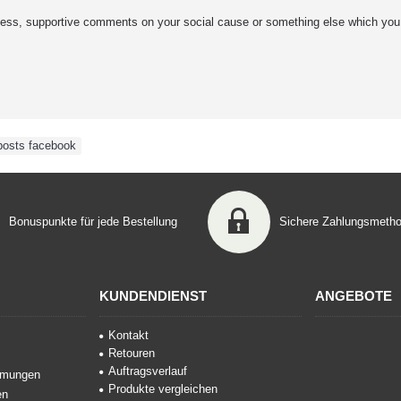
ess, supportive comments on your social cause or something else which you 
posts facebook
Bonuspunkte für jede Bestellung
Sichere Zahlungsmeth
KUNDENDIENST
ANGEBOTE
Kontakt
Retouren
Auftragsverlauf
mmungen
Produkte vergleichen
en