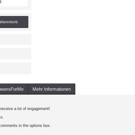
 Warenkorb
lowersForMe
Mehr Informationen
 receive a lot of engagement!
ts.
comments in the options box.