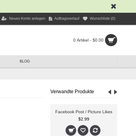
Neues Konto anlegen
Auftragsverlauf
Wunschliste (
0
)
0 Artikel - $0.00
BLOG
Verwandte Produkte
book Page Likes
Facebook Post / Picture Likes
$9.99
$2.99