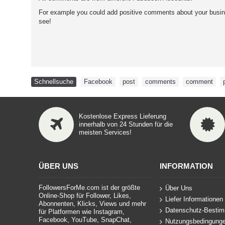
For example you could add positive comments about your busin
see!
Schnellsuche
Facebook
,
post
,
comments
,
comment
,
Kostenlose Express Lieferung
innerhalb von 24 Stunden für die
meisten Services!
ÜBER UNS
INFORMATION
FollowersForMe.com ist der größte
Über Uns
Online-Shop für Follower, Likes,
Liefer Informationen
Abonnenten, Klicks, Views und mehr
Datenschutz-Besti
für Platformen wie Instagram,
Facebook, YouTube, SnapChat,
Nutzungsbedingung