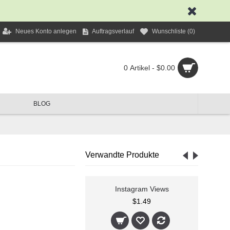
Neues Konto anlegen
Auftragsverlauf
Wunschliste (
0
)
0 Artikel - $0.00
BLOG
Verwandte Produkte
Instagram Views
Instagram Kommentare
$1.49
$0.99