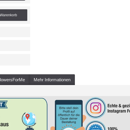
 Warenkorb
llowersForMe
Mehr Informationen