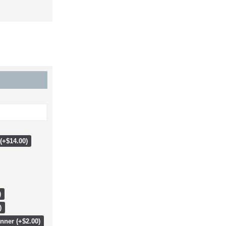
 (+$14.00)
)
)
nner (+$2.00)