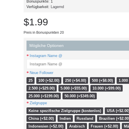
Bonuspunkte:
1
Verfügbarkeit:
Lagernd
$1.99
Preis in Bonuspunkten 20
Mögliche Optionen
Instagram Name @
Neue Follower
25
100 (+$2.00)
250 (+$4.00)
500 (+$8.00)
1.000
2.500 (+$29.00)
5.000 (+$55.00)
10.000 (+$99.00)
25.000 (+$199.00)
50.000 (+$349.00)
Zielgruppe
Keine spezifische Zielgruppe (kostenlos)
USA (+$2.00
China (+$2.00)
Indien
Russland
Brazilien (+$2.00
Indonesien (+$2.00)
Arabisch
Frauen (+$2.00)
Mä