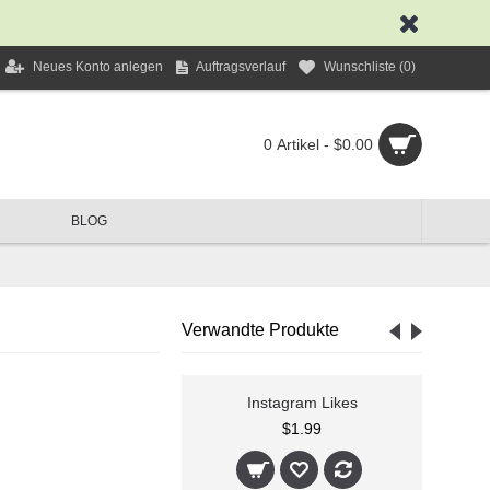
Neues Konto anlegen
Auftragsverlauf
Wunschliste (
0
)
0 Artikel - $0.00
BLOG
Verwandte Produkte
agram Followers
Instagram Likes
$1.99
$1.99