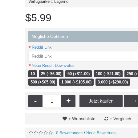
Verfügbarkeit:
Lagernd
$5.99
Mögliche Optionen
Reddit Link
Neue Reddit Downvotes
10
25 (+$6.00)
50 (+$11.00)
100 (+$21.00)
250 (+
500 (+$65.00)
1.000 (+$105.00)
3.000 (+$290.00)
-
+
Jetzt kaufen
+
+ Wunschliste
+ Vergleich
0 Bewertungen
Neue Bewertung
/