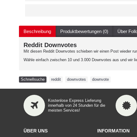
Beschreibung
Produktbewertungen (0)
Über Fol
Reddit Downvotes
Mit diesen Reddit Downvotes schieben wir einen Post wieder run
Wähle einfach zwischen 10 und 3.000 Downvotes aus und wir lie
Schnellsuche
reddit
,
downvotes
,
downvote
Kostenlose Express Lieferung
innerhalb von 24 Stunden für die
meisten Services!
ÜBER UNS
INFORMATION